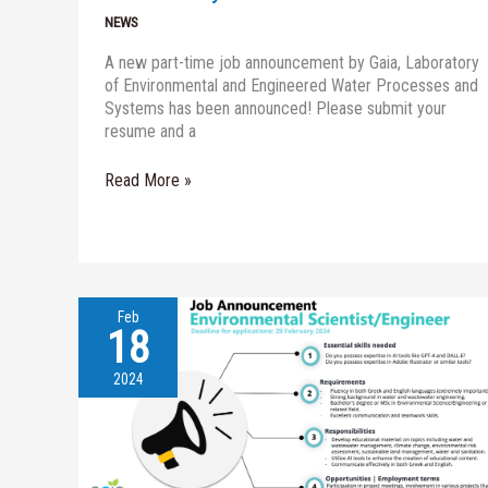
NEWS
A new part-time job announcement by Gaia, Laboratory
of Environmental and Engineered Water Processes and
Systems has been announced! Please submit your
resume and a
Read More »
Feb
18
Job
Announcement
at
2024
GAIA
Laboratory
–
Deadline