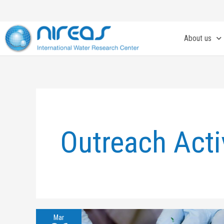
Skip
to
content
About us
Outreach Acti
Mar