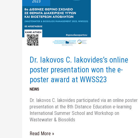
C.
2023
Iakovides’s
online
poster
presentation
won
the
e-
poster
Dr. Iakovos C. Iakovides’s online
award
at
poster presentation won the e-
WWSS23
poster award at WWSS23
NEWS
Dr. Iakovos C. Iakovides participated via an online poster
presentation at the 8th Distance Education e-learning
International Summer School and Workshop on
Wastewater & Biosolids
Read More »