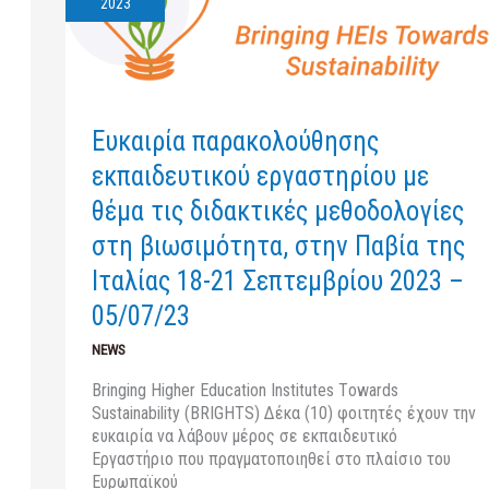
εκπαιδευτικού
2023
εργαστηρίου
με
θέμα
τις
διδακτικές
Ευκαιρία παρακολούθησης
μεθοδολογίες
στη
εκπαιδευτικού εργαστηρίου με
βιωσιμότητα,
θέμα τις διδακτικές μεθοδολογίες
στην
Παβία
στη βιωσιμότητα, στην Παβία της
της
Ιταλίας 18-21 Σεπτεμβρίου 2023 –
Ιταλίας
18-
05/07/23
21
Σεπτεμβρίου
NEWS
2023
Bringing Higher Education Institutes Τowards
–
Sustainability (BRIGHTS) Δέκα (10) φοιτητές έχουν την
05/07/23
ευκαιρία να λάβουν μέρος σε εκπαιδευτικό
Εργαστήριο που πραγματοποιηθεί στο πλαίσιο του
Ευρωπαϊκού