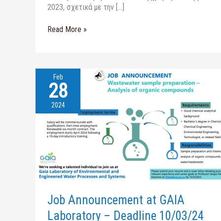
2023, σχετικά με την […]
Read More »
Feb
28
Job
Announcement
at
2024
GAIA
Laboratory
–
Deadline
10/03/24
Job Announcement at GAIA
Laboratory – Deadline 10/03/24