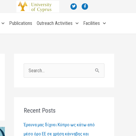
T
F
w
a
i
c
t
e
t
b
Publications
Outreach Activities
Facilities
e
o
r
o
k
-
f
S
e
a
r
c
Recent Posts
h
Έρευνα μας δίχνει Κύπρο ως κάτω από
f
μέσο όρο ΕΕ σε χρήση κάνναβης και
o