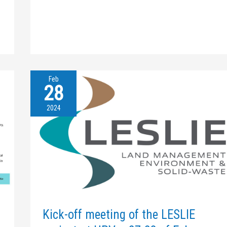
Feb
28
Kick-
off
meeting
2024
of
the
LESLIE
project
at
UPV
–
27-
28
Kick-off meeting of the LESLIE
of
February