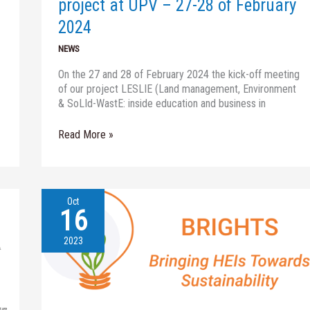
project at UPV – 27-28 of February
2024
2024
NEWS
On the 27 and 28 of February 2024 the kick-off meeting
of our project LESLIE (Land management, Environment
& SoLId-WastE: inside education and business in
Read More »
Oct
16
“Sustainability
&
Innovative
2023
Teaching
Methodologies”
workshop
in