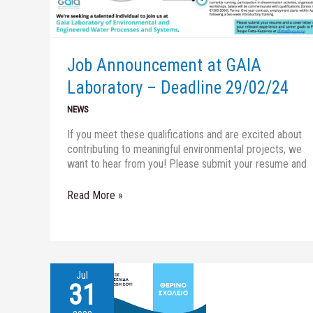
29/02/24
Job Announcement at GAIA
Laboratory – Deadline 29/02/24
NEWS
If you meet these qualifications and are excited about
contributing to meaningful environmental projects, we
want to hear from you! Please submit your resume and
Read More »
Jul
31
Dr.
Iakovos