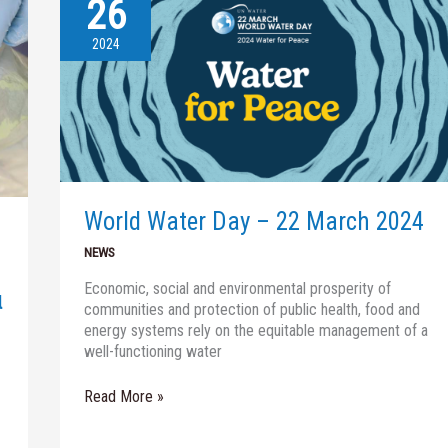
26
World
Water
Day
2024
–
22
March
2024
World Water Day – 22 March 2024
NEWS
Economic, social and environmental prosperity of
α
communities and protection of public health, food and
energy systems rely on the equitable management of a
well-functioning water
Read More »