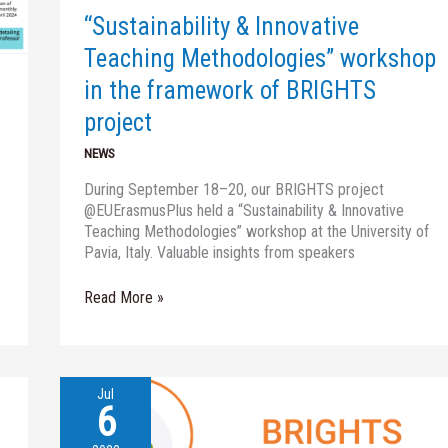
the
“Sustainability & Innovative
framework
of
Teaching Methodologies” workshop
BRIGHTS
in the framework of BRIGHTS
project
project
NEWS
During September 18–20, our BRIGHTS project
@EUErasmusPlus held a “Sustainability & Innovative
Teaching Methodologies” workshop at the University of
Pavia, Italy. Valuable insights from speakers
Read More »
Jul
6
Ευκαιρία
παρακολούθησης