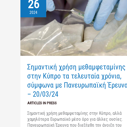
26
Σημαντική
χρήση
μεθαμφεταμίνης
2024
στην
Κύπρο
τα
τελευταία
χρόνια,
σύμφωνα
με
Πανευρωπαϊκή
Σημαντική χρήση μεθαμφεταμίνης
Έρευνα
–
στην Κύπρο τα τελευταία χρόνια,
20/03/24
σύμφωνα με Πανευρωπαϊκή Έρευν
– 20/03/24
ARTICLES IN PRESS
Σημαντική χρήση μεθαμφεταμίνης στην Κύπρο, αλλά
χαμηλότερα Eυρωπαϊκό μέσο όρο για άλλες ουσίες.
Πανευρωπαϊκή Έρευνα που διεξήχθη την άνοιξη του