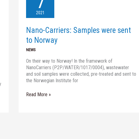
7
Samples
were
2021
sent
to
Nano-Carriers: Samples were sent
Norway
to Norway
NEWS
On their way to Norway! In the framework of
NanoCarriers (P2P/WATER/1017/0004), wastewater
and soil samples were collected, pre-treated and sent to
the Norwegian Institute for
y
Read More »