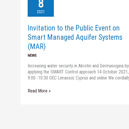
8
the
Public
2021
Event
on
Invitation to the Public Event on
Smart
Managed
Smart Managed Aquifer Systems
Aquifer
(MAR)
Systems
(MAR)
NEWS
Increasing water security in Akrotiri and Germasogeia by
applying the SMART Control approach 14 October 2021,
9:00 -10:30 OEC Limassol, Cyprus and online We cordiall
Read More »