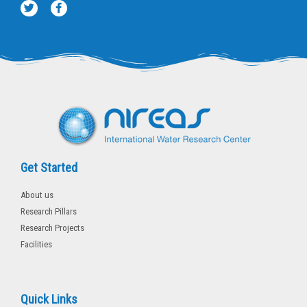
T
F
w
a
i
c
t
e
t
b
e
o
r
o
k
-
f
Get Started
About us
Research Pillars
Research Projects
Facilities
Quick Links