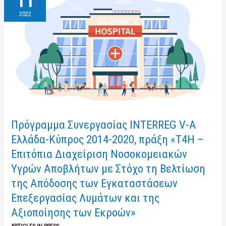
11
INTERREG
V-
2022
A
Ελλάδα-
Κύπρος
2014-
2020,
πράξη
«T4H
–
Επιτόπια
Διαχείριση
Νοσοκομειακών
Πρόγραμμα Συνεργασίας INTERREG V-A
Υγρών
Ελλάδα-Κύπρος 2014-2020, πράξη «T4H –
Αποβλήτων
με
Επιτόπια Διαχείριση Νοσοκομειακών
Στόχο
τη
Υγρών Αποβλήτων με Στόχο τη Βελτίωση
Βελτίωση
της Απόδοσης των Εγκαταστάσεων
της
Απόδοσης
Επεξεργασίας Λυμάτων και της
των
Αξιοποίησης των Εκροών»
Εγκαταστάσεων
Επεξεργασίας