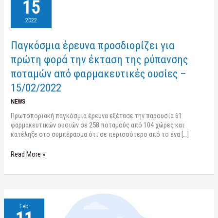
έρευνα
15
προσδιορίζει
για
2022
πρώτη
φορά
Παγκόσμια έρευνα προσδιορίζει για
την
έκταση
πρώτη φορά την έκταση της ρύπανσης
της
ποταμών από φαρμακευτικές ουσίες –
ρύπανσης
ποταμών
15/02/2022
από
NEWS
φαρμακευτικές
ουσίες
Πρωτοποριακή παγκόσμια έρευνα εξέτασε την παρουσία 61
–
φαρμακευτικών ουσιών σε 258 ποταμούς από 104 χώρες και
15/02/2022
κατέληξε στο συμπέρασμα ότι σε περισσότερο από το ένα […]
Read More »
Πρόγραμμα
Feb
Συνεργασίας