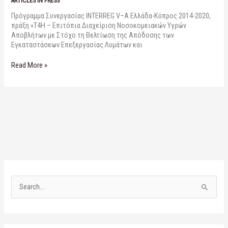
ARTICLES IN PRESS
Λυμάτων
Πρόγραμμα Συνεργασίας INTERREG V–A Ελλάδα-Κύπρος 2014-2020,
και
πράξη «T4H – Επιτόπια Διαχείριση Νοσοκομειακών Υγρών
της
Αποβλήτων με Στόχο τη Βελτίωση της Απόδοσης των
Αξιοποίησης
Εγκαταστάσεων Επεξεργασίας Λυμάτων και
των
Εκροών»
Read More »
S
e
a