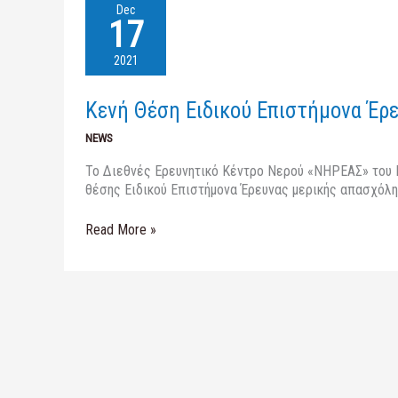
Κενή
Dec
Θέση
17
Ειδικού
Επιστήμονα
2021
Έρευνας
–
Κενή Θέση Ειδικού Επιστήμονα Έρ
Προθεσμία
07/01/2022
NEWS
Το Διεθνές Ερευνητικό Κέντρο Νερού «ΝΗΡΕΑΣ» του Π
θέσης Ειδικού Επιστήμονα Έρευνας μερικής απασχόλη
Read More »