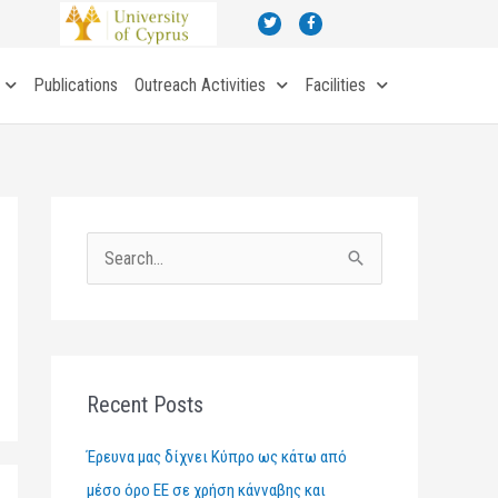
T
F
w
a
i
c
t
e
t
b
Publications
Outreach Activities
Facilities
e
o
r
o
k
-
f
S
e
a
r
c
Recent Posts
h
Έρευνα μας δίχνει Κύπρο ως κάτω από
f
μέσο όρο ΕΕ σε χρήση κάνναβης και
o