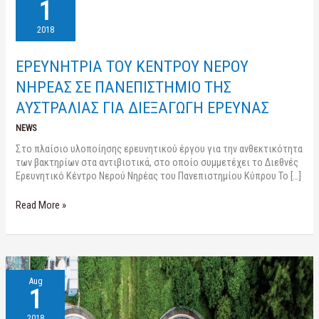
ΤΟΥ
1
ΚΕΝΤΡΟΥ
ΝΕΡΟΥ
2018
ΝΗΡΕΑΣ
ΣΕ
ΕΡΕΥΝΗΤΡΙΑ ΤΟΥ ΚΕΝΤΡΟΥ ΝΕΡΟΥ
ΠΑΝΕΠΙΣΤΗΜΙΟ
ΤΗΣ
ΝΗΡΕΑΣ ΣΕ ΠΑΝΕΠΙΣΤΗΜΙΟ ΤΗΣ
ΑΥΣΤΡΑΛΙΑΣ
ΑΥΣΤΡΑΛΙΑΣ ΓΙΑ ΔΙΕΞΑΓΩΓΗ ΕΡΕΥΝΑΣ
ΓΙΑ
ΔΙΕΞΑΓΩΓΗ
NEWS
ΕΡΕΥΝΑΣ
Στo πλαίσιo υλοποίησης ερευνητικού έργου για την ανθεκτικότητα
των βακτηρίων στα αντιβιοτικά, στο οποίο συμμετέχει το Διεθνές
Ερευνητικό Κέντρο Νερού Νηρέας του Πανεπιστημίου Κύπρου Το […]
Read More »
Νέο
Aug
άρθρο
1
στο
περιοδικό
2018