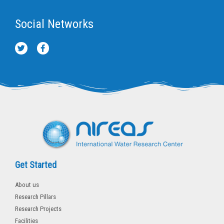
Social Networks
T
F
w
a
i
c
t
e
t
b
e
o
r
o
k
-
f
Get Started
About us
Research Pillars
Research Projects
Facilities