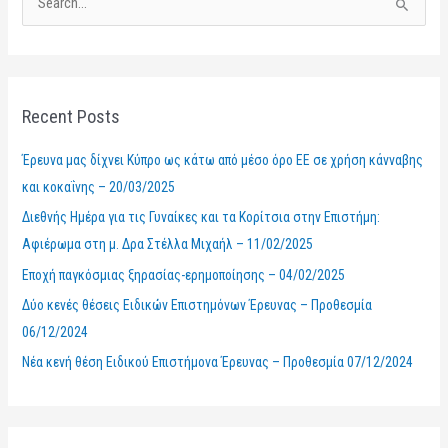
S
e
a
r
Recent Posts
c
h
Έρευνα μας δίχνει Κύπρο ως κάτω από μέσο όρο ΕΕ σε χρήση κάνναβης
f
και κοκαΐνης – 20/03/2025
o
Διεθνής Ημέρα για τις Γυναίκες και τα Κορίτσια στην Επιστήμη:
r
Αφιέρωμα στη μ. Δρα Στέλλα Μιχαήλ – 11/02/2025
:
Εποχή παγκόσμιας ξηρασίας-ερημοποίησης – 04/02/2025
Δύο κενές θέσεις Ειδικών Επιστημόνων Έρευνας – Προθεσμία
06/12/2024
Νέα κενή θέση Ειδικού Επιστήμονα Έρευνας – Προθεσμία 07/12/2024