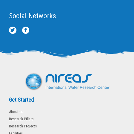
Social Networks
T
F
w
a
i
c
t
e
t
b
e
o
r
o
k
-
f
Get Started
About us
Research Pillars
Research Projects
Facilities