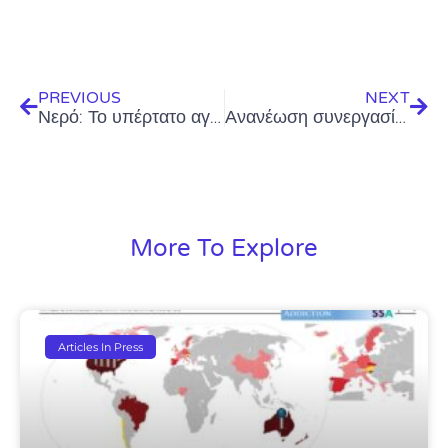
Prev
Next
PREVIOUS
NEXT
Νερό: Το υπέρτατο αγαθό – Παγκόσμια Hμέρα Nερού 22/03/2022
Ανανέωση συνεργασίας Διεθνούς Ερευνητικού Κέντρου Νερού Νηρέας με την Αρχή Αντιμετώπισης Εξαρτήσεων Κύπρου – 11/05/2022
More To Explore
Articles In Press