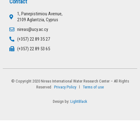
Contact
1, Panepistimiou Avenue,
2109 Aglantzia, Cyprus
nireas@ucy.ac.cy
(+357) 22 89 35 27
(+357) 22 89 53 65
© Copyright 2020 Nireas International Water Research Center – All Rights
Reserved
Privacy Policy
l
Terms of use
Design by:
LightBlack