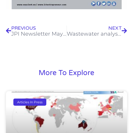
Prev
Next
PREVIOUS
NEXT
JPI Newsletter May 2016
Wastewater analysis and drugs — a European multi-city study.
More To Explore
Articles In Press