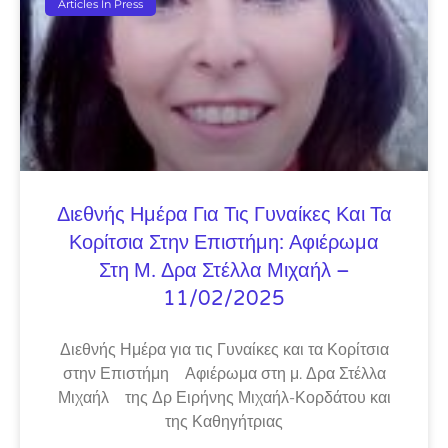
Articles In Press
Διεθνής Ημέρα Για Τις Γυναίκες Και Τα
Κορίτσια Στην Επιστήμη: Αφιέρωμα
Στη Μ. Δρα Στέλλα Μιχαήλ –
11/02/2025
Διεθνής Ημέρα για τις Γυναίκες και τα Κορίτσια
στην Επιστήμη Αφιέρωμα στη μ. Δρα Στέλλα
Μιχαήλ της Δρ Ειρήνης Μιχαήλ-Κορδάτου και
της Καθηγήτριας