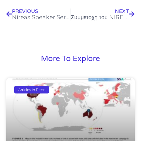
PREVIOUS
NEXT
Nireas Speaker Series (14.05.2013) – Mr. Christos Zoumides
Συμμετοχή του NIREAS-IWRC του Παν. Κύπρου στην Εβδομάδα Έρευνας και Καινοτομίας
More To Explore
Articles In Press