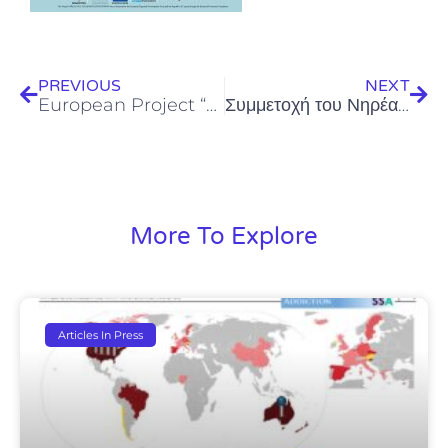
Prev
Next
PREVIOUS
NEXT
European Project “CSRC” competition for innovative exhibit ideas
Συμμετοχή του Νηρέα σε Ερευνητικό Έργο ERANETMED
More To Explore
Articles In Press