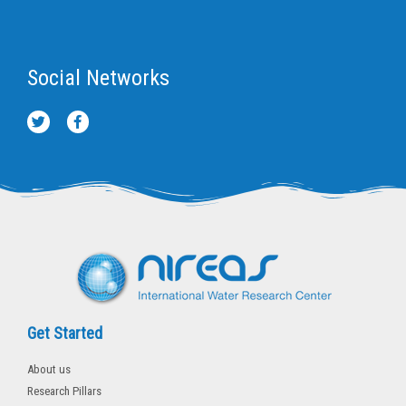
Social Networks
T
F
w
a
i
c
t
e
t
b
e
o
r
o
k
-
f
Get Started
About us
Research Pillars