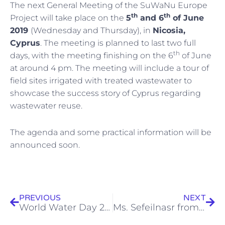
The next General Meeting of the SuWaNu Europe
th
th
Project will take place on the
5
and 6
of June
2019
(Wednesday and Thursday), in
Nicosia,
Cyprus
. The meeting is planned to last two full
th
days, with the meeting finishing on the 6
of June
at around 4 pm. The meeting will include a tour of
field sites irrigated with treated wastewater to
showcase the success story of Cyprus regarding
wastewater reuse.
The agenda and some practical information will be
announced soon.
Prev
Next
PREVIOUS
NEXT
World Water Day 2019.
Ms. Sefeilnasr from University of Cairo at Nireas-IWRC.