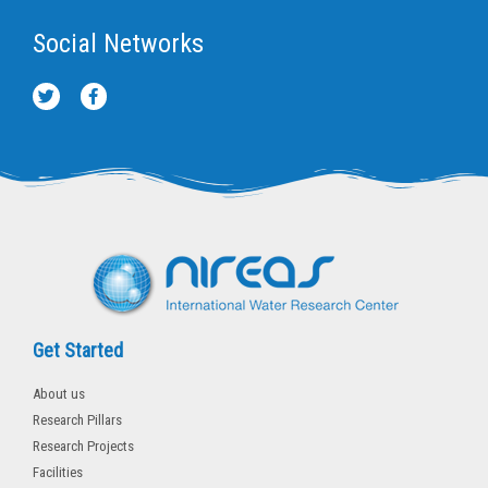
Social Networks
T
F
w
a
i
c
t
e
t
b
e
o
r
o
k
-
f
Get Started
About us
Research Pillars
Research Projects
Facilities