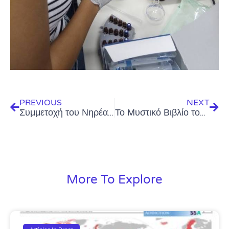
Prev
Next
PREVIOUS
NEXT
Συμμετοχή του Νηρέα στο 1ο Διεπιστημονικό Φόρουμ του Πανεπιστημίου Κύπρου
Το Μυστικό Βιβλίο του Μπλε κύκλου στη τελική φάση υποψηφίων Public Awards 2019
More To Explore