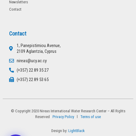
Newsletters
Contact
Contact
1, Panepistimiou Avenue,
2109 Aglantzia, Cyprus
nireas@ucy.ac.cy
(+357) 22 89 35 27
(+357) 22 89 53 65
© Copyright 2020 Nireas International Water Research Center – All Rights
Reserved
Privacy Policy
l
Terms of use
Design by:
LightBlack