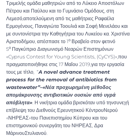
Τριμελής ομάδα μαθητριών από το Λύκειο Αποστόλων
Πέτρου και Παύλου και το Γυμνάσιο Ομόδους, στη
Λεμεσό,αποτελούμενη από τις μαθήτριες Ραφαέλα
Ερμογένους, Παναγιώτα Τοουλιά και Σοφή Μενελάου και
με συντονίστρια την Καθηγήτρια του Λυκείου κα. Χριστίνα
ο
Αριστοδήμου, απέσπασε το 1
Βραβείο στον φετινό
ο
5
Παγκύπριο Διαγωνισμό Νεαρών Επιστημόνων
«Cyprus Contest for Young Scientists, (CyCYS)»,που
πραγματοποιήθηκε στις 17 Μαΐου 2019,για την εργασία
τους με τίτλο, “
A novel advance treatment
process for the removal of antibiotics from
wastewater
”
–«Νέα προχωρημένη μέθοδος
απομάκρυνσης αντιβιοτικών ουσιών από υγρά
απόβλητα»
. Η νικήτρια ομάδα βρισκόταν υπό τηνσυνεχή
επίβλεψη του Διεθνούς Ερευνητικού ΚέντρουΝερού
«ΝΗΡΕΑΣ»του Πανεπιστημίου Κύπρου και του
επιστημονικού συνεργάτη του ΝΗΡΕΑΣ, Δρα
ΜάρινουΣτυλιανού.