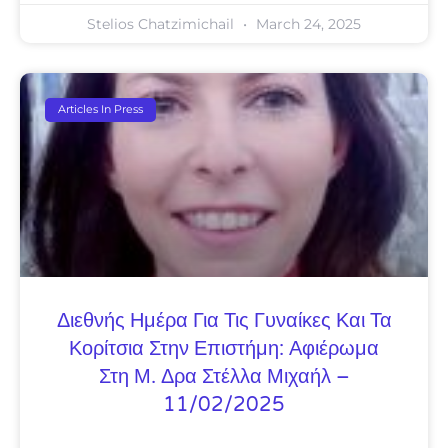
Stelios Chatzimichail
March 24, 2025
Articles In Press
Διεθνής Ημέρα Για Τις Γυναίκες Και Τα
Κορίτσια Στην Επιστήμη: Αφιέρωμα
Στη Μ. Δρα Στέλλα Μιχαήλ –
11/02/2025