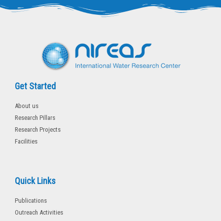
e
o
r
o
k
-
f
Get Started
About us
Research Pillars
Research Projects
Facilities
Quick Links
Publications
Outreach Activities