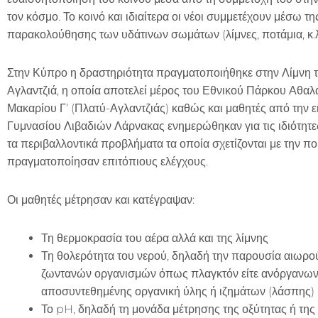
τον κόσμο. Το κοινό και ιδιαίτερα οι νέοι συμμετέχουν μέσω 
παρακολούθησης των υδάτινων σωμάτων (λίμνες, ποτάμια, κ.λ
Στην Κύπρο η δραστηριότητα πραγματοποιήθηκε στην Λίμνη 
Αγλαντζιά, η οποία αποτελεί μέρος του Εθνικού Πάρκου Αθα
Μακαρίου Γʼ (Πλατύ-Αγλαντζιάς) καθώς και μαθητές από την ε
Γυμνασίου Λιβαδιών Λάρνακας ενημερώθηκαν για τις ιδιότητες
τα περιβαλλοντικά προβλήματα τα οποία σχετίζονται με την 
πραγματοποίησαν επιτόπιους ελέγχους.
Οι μαθητές μέτρησαν και κατέγραψαν:
Τη θερμοκρασία του αέρα αλλά και της λίμνης
Τη θολερότητα του νερού, δηλαδή την παρουσία αιωρο
ζωντανών οργανισμών όπως πλαγκτόν είτε ανόργανω
αποσυντεθημένης οργανική ύλης ή ιζημάτων (λάσπης)
Το pH, δηλαδή τη μονάδα μέτρησης της οξύτητας ή της