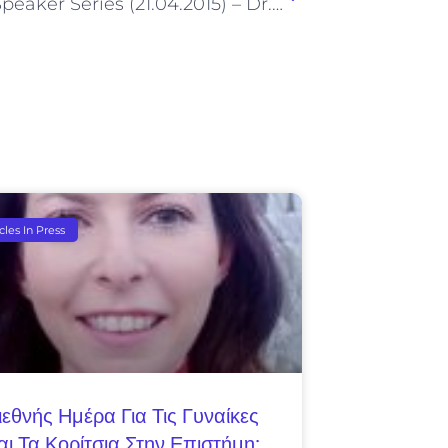
Nireas Speaker Series (21.04.2015) – Dr. Areti Demosthenous
icles In Press
ιεθνής Ημέρα Για Τις Γυναίκες
αι Τα Κορίτσια Στην Επιστήμη: