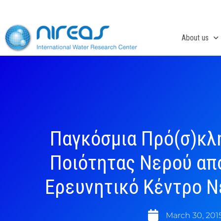
Skip
to
content
About us
Παγκόσμια Πρό(σ)κλ
Ποιότητας Νερού απ
Ερευνητικό Κέντρο 
March 30, 201