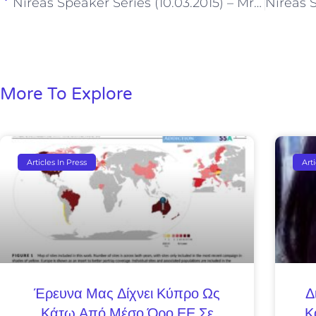
Nireas Speaker Series (10.03.2015) – Mr. Loizos Tofas
More To Explore
Articles In Press
Art
Έρευνα Μας Δίχνει Κύπρο Ως
Δ
Κάτω Από Μέσο Όρο ΕΕ Σε
Κ