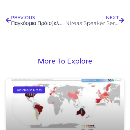
Prev
Next
PREVIOUS
NEXT
Παγκόσμια Πρό(σ)κληση Ελέγχου Ποιότητας Νερού από το Διεθνές Ερευνητικό Κέντρο Νερού Νηρέας
Nireas Speaker Series (12.05.2015) – Dr. Andreani D. Odysseos
More To Explore
Articles In Press