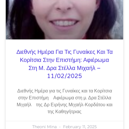
Διεθνής Ημέρα Για Τις Γυναίκες Και Τα
Κορίτσια Στην Επιστήμη: Αφιέρωμα
Στη Μ. Δρα Στέλλα Μιχαήλ –
11/02/2025
Διεθνής Ημέρα για τις Γυναίκες και τα Κορίτσια
στην Επιστήμη Αφιέρωμα στη μ. Δρα Στέλλα
Μιχαήλ της Δρ Ειρήνης Μιχαήλ-Κορδάτου και
της Καθηγήτριας
Theoni Mina
February 11, 2025