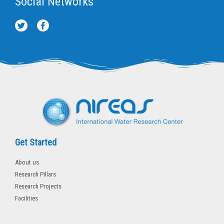
Social Networks
T
F
w
a
i
c
t
e
t
b
e
o
r
o
k
-
f
Get Started
About us
Research Pillars
Research Projects
Facilities