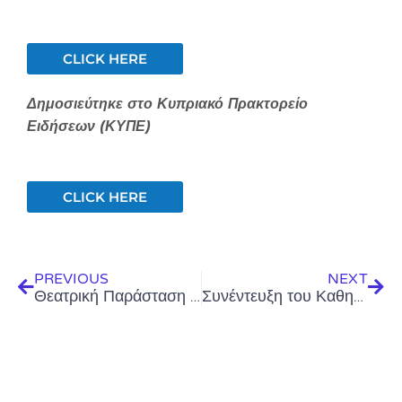
CLICK HERE
Δημοσιεύτηκε στο Κυπριακό Πρακτορείο
Ειδήσεων (ΚΥΠΕ)
CLICK HERE
Prev
Next
PREVIOUS
NEXT
Θεατρική Παράσταση “Ταξίδι στον Μπλε Κύκλο” – Κυριακή 2 Απριλίου 2023, Σιακόλειο Εκπαιδευτικό Κέντρο Κλινικής Ιατρικής – Πανεπιστήμιο Κύπρου
Συνέντευξη του Καθηγητή Συμεών Χριστοδούλου στην ραδιοφωνική εκπομπή Πανεπιστημιακοί Θησαυροί – 10/05/23