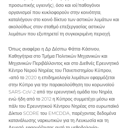
προσωπικής υγιεινής), όσο και ιοί/παθογόνοι
οργανισμοί που κυκλοφορούν στην κοινότητα,
καταλήγουν στο κοινό δίκτυο των αστικών λυμάτων και
ακολούθως στον σταθμό επεξεργασίας αστικών
λυμάτων που εξυπηρετεί τη συγκεκριμένη περιοχή.
Όπως αναφέρει η Δρ Δέσπω Φάττα-Κάσινου,
Καθηγήτρια στο Τμήμα Πολιτικών Μηχανικών και
Μηχανικών Περιβάλλοντος και στο Διεθνές Ερευνητικό
Κέντρο Νερού Νηρέας του Πανεπιστημίου Κύπρου,
«από το 2020 η επιδημιολογία λυμάτων εφαρμόζεται
στην Κύπρο για την παρακολούθηση του κορωνοϊού
SARS-CoV-2 από την ερευνητική ομάδα του Νηρέα,
ενώ ήδη από το 2012 η Κύπρος συμμετέχει μέσω και
πάλι του Ερευνητικού Κέντρου Νηρέας στο ευρωπαϊκό
Δίκτυο SCORE του EMCDDA, παρέχοντας δεδομένα
κατανάλωσης ναρκωτικών για τη Λευκωσία και τη
Λεμεσό, εφαρμόζοντας αυτή τη μεθοδολογία».