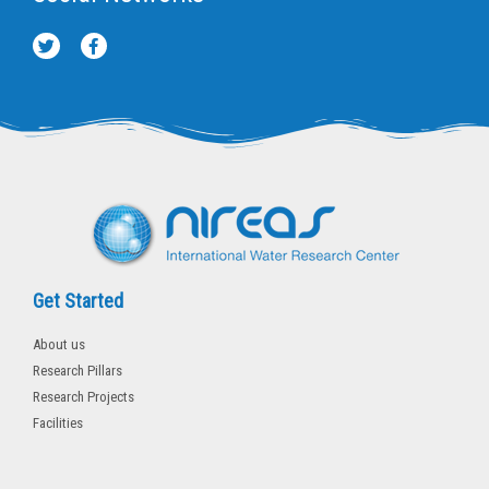
T
F
w
a
i
c
t
e
t
b
e
o
r
o
k
-
f
Get Started
About us
Research Pillars
Research Projects
Facilities