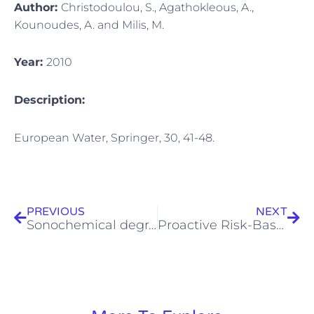
Author:
Christodoulou, S., Agathokleous, A.,
Kounoudes, A. and Milis, M.
Year:
2010
Description:
European Water, Springer, 30, 41-48.
Prev
Next
PREVIOUS
NEXT
Sonochemical degradation of ofloxacin in aqueous solutions
Proactive Risk-Based Integrity Management of Deteriorating Water Distribution Networks