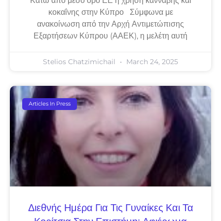
Κάτω από μέσο όρο ΕΕ η χρήση κάνναβης και
κοκαΐνης στην Κύπρο Σύμφωνα με
ανακοίνωση από την Αρχή Αντιμετώπισης
Εξαρτήσεων Κύπρου (ΑΑΕΚ), η μελέτη αυτή
Stelios Chatzimichail
March 24, 2025
Articles In Press
Διεθνής Ημέρα Για Τις Γυναίκες Και Τα