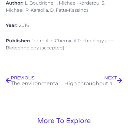
Author:
L. Boudriche, I. Michael-Kordatou, S.
Michael, P. Karaolia, D. Fatta-Kassinos
Year:
2016
Publisher:
Journal of Chemical Technology and
Biotechnology (accepted)
Prev
Next
PREVIOUS
NEXT
The environmental footprint of a membrane bioreactor treatment process through Life Cycle Analysis
High throughput analysis of integron gene cassettes in wastewater environments
More To Explore