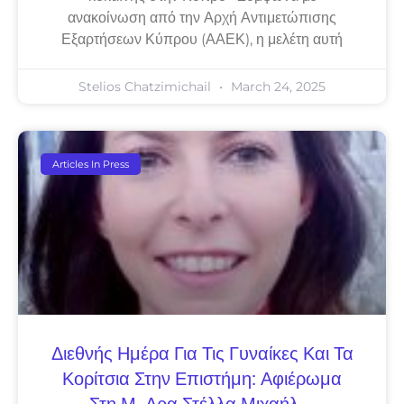
ανακοίνωση από την Αρχή Αντιμετώπισης
Εξαρτήσεων Κύπρου (ΑΑΕΚ), η μελέτη αυτή
Stelios Chatzimichail
March 24, 2025
Articles In Press
Διεθνής Ημέρα Για Τις Γυναίκες Και Τα
Κορίτσια Στην Επιστήμη: Αφιέρωμα