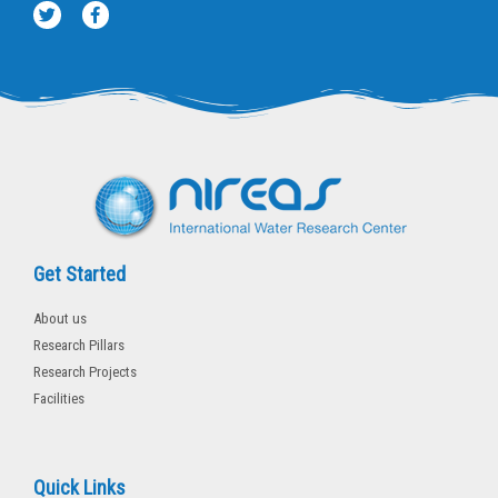
T
F
w
a
i
c
t
e
t
b
e
o
r
o
k
-
f
Get Started
About us
Research Pillars
Research Projects
Facilities
Quick Links