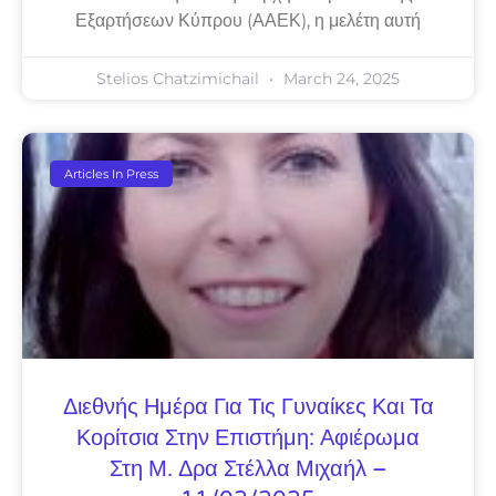
Εξαρτήσεων Κύπρου (ΑΑΕΚ), η μελέτη αυτή
Stelios Chatzimichail
March 24, 2025
Articles In Press
Διεθνής Ημέρα Για Τις Γυναίκες Και Τα
Κορίτσια Στην Επιστήμη: Αφιέρωμα
Στη Μ. Δρα Στέλλα Μιχαήλ –