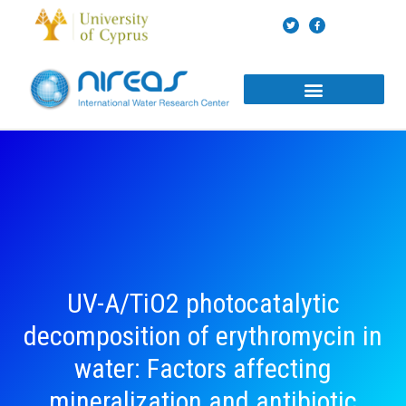
Skip
T
F
to
w
a
i
c
content
t
e
t
b
e
o
r
o
k
-
f
UV-A/TiO2 photocatalytic
decomposition of erythromycin in
water: Factors affecting
mineralization and antibiotic