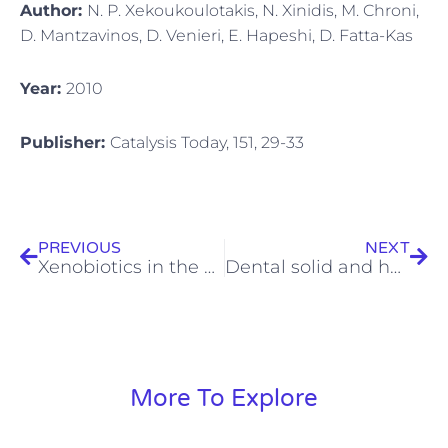
Author:
N. P. Xekoukoulotakis, N. Xinidis, M. Chroni,
D. Mantzavinos, D. Venieri, E. Hapeshi, D. Fatta-Kas
Year:
2010
Publisher:
Catalysis Today, 151, 29-33
Prev
Next
PREVIOUS
NEXT
Xenobiotics in the Urban Water Cycle
Dental solid and hazardous waste management and safety practices in developing countries. Case study: Nablus District, Palestine
More To Explore