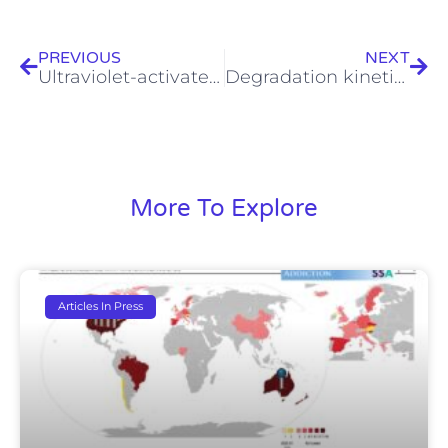
Prev
Next
PREVIOUS
NEXT
Ultraviolet-activated persulfate oxidation of methyl orange: A comparison between artificial neural networks and factorial design for process modelling
Degradation kinetics and mechanism of β-lactam antibiotics by the activation of H2O2 and Na2S2O8 under UV-254 nm irradiation
More To Explore
Articles In Press