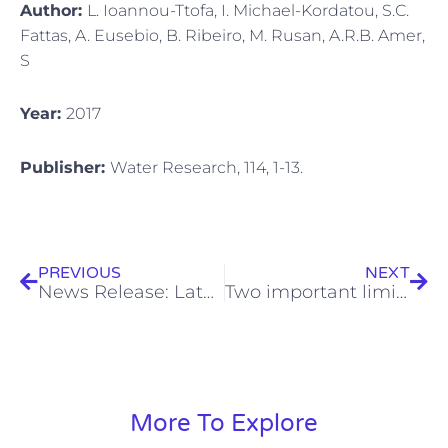
Author:
L. Ioannou-Ttofa, I. Michael-Kordatou, S.C.
Fattas, A. Eusebio, B. Ribeiro, M. Rusan, A.R.B. Amer,
S
Year:
2017
Publisher:
Water Research, 114, 1-13.
Prev
Next
PREVIOUS
NEXT
News Release: Latest data reveal drug-taking habits in over 50 European cities
Two important limitations relating to the spiking of environmental samples with contaminants of emerging concern: How close to the real analyte concentrations are the reported recovered values?
More To Explore