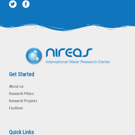
T
F
w
a
i
c
t
e
t
b
e
o
r
o
k
-
f
Get Started
About us
Research Pillars
Research Projects
Facilities
Quick Links