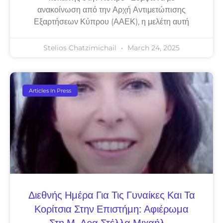
ανακοίνωση από την Αρχή Αντιμετώπισης
Εξαρτήσεων Κύπρου (ΑΑΕΚ), η μελέτη αυτή
Stelios Chatzimichail
March 24, 2025
Articles In Press
Διεθνής Ημέρα Για Τις Γυναίκες Και Τα
Κορίτσια Στην Επιστήμη: Αφιέρωμα