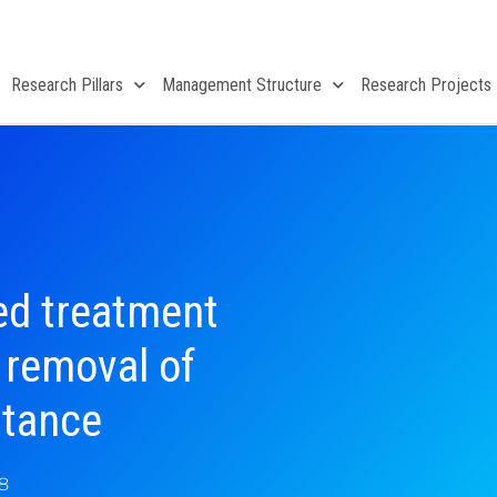
Research Pillars
Management Structure
Research Projects
ed treatment
 removal of
stance
18