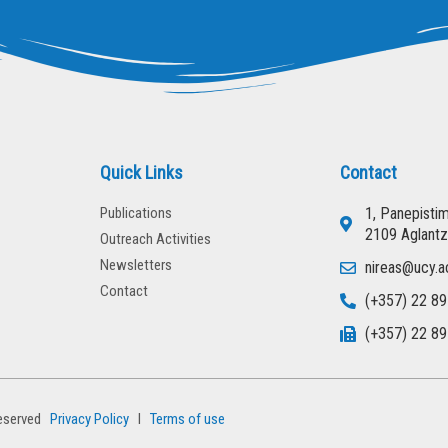
Quick Links
Contact
Publications
1, Panepisti
2109 Aglantz
Outreach Activities
Newsletters
nireas@ucy.a
Contact
(+357) 22 89
(+357) 22 89
eserved
Privacy Policy
l
Terms of use