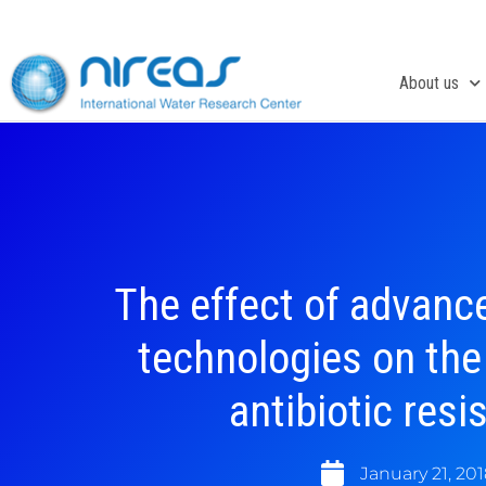
Skip
to
content
About us
The effect of advanc
technologies on the
antibiotic resi
January 21, 20