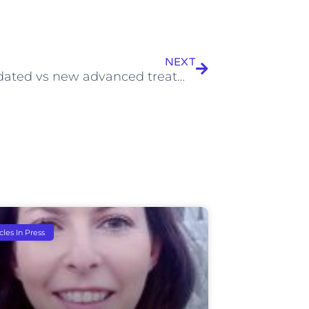
Next
NEXT
Consolidated vs new advanced treatment methods for the removal of contaminants of emerging concern from urban wastewater
icles In Press