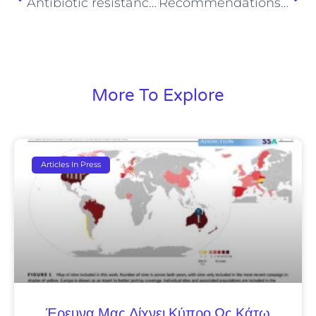
Antibiotic resistance in European wastewater treatment plants mirrors the pattern of clinical antibiotic resistance prevalence
Recommendations to derive quality standards for chemical pollutants in reclaimed water intended for reuse in agricultural irrigation
More To Explore
Articles In Press
Έρευνα Μας Δίχνει Κύπρο Ως Κάτω