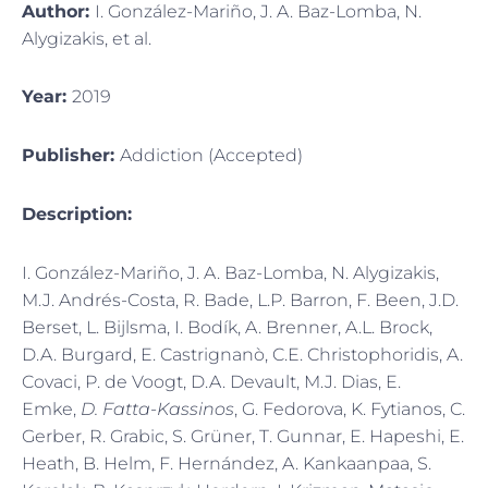
Author:
I. González-Mariño, J. A. Baz-Lomba, N.
Alygizakis, et al.
Year:
2019
Publisher:
Addiction (Accepted)
Description:
I. González-Mariño, J. A. Baz-Lomba, N. Alygizakis,
M.J. Andrés-Costa, R. Bade, L.P. Barron, F. Been, J.D.
Berset, L. Bijlsma, I. Bodík, A. Brenner, A.L. Brock,
D.A. Burgard, E. Castrignanò, C.E. Christophoridis, A.
Covaci, P. de Voogt, D.A. Devault, M.J. Dias, E.
Emke,
D. Fatta-Kassinos
, G. Fedorova, K. Fytianos, C.
Gerber, R. Grabic, S. Grüner, T. Gunnar, E. Hapeshi, E.
Heath, B. Helm, F. Hernández, A. Kankaanpaa, S.