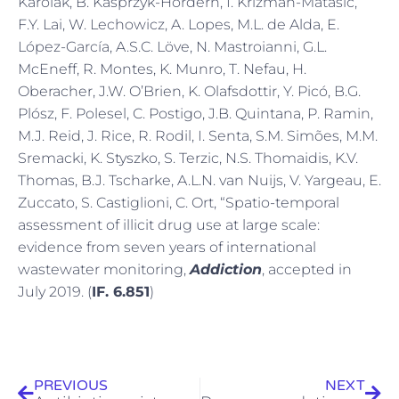
Karolak, B. Kasprzyk-Hordern, I. Krizman-Matasic,
F.Y. Lai, W. Lechowicz, A. Lopes, M.L. de Alda, E.
López-García, A.S.C. Löve, N. Mastroianni, G.L.
McEneff, R. Montes, K. Munro, T. Nefau, H.
Oberacher, J.W. O’Brien, K. Olafsdottir, Y. Picó, B.G.
Plósz, F. Polesel, C. Postigo, J.B. Quintana, P. Ramin,
M.J. Reid, J. Rice, R. Rodil, I. Senta, S.M. Simões, M.M.
Sremacki, K. Styszko, S. Terzic, N.S. Thomaidis, K.V.
Thomas, B.J. Tscharke, A.L.N. van Nuijs, V. Yargeau, E.
Zuccato, S. Castiglioni, C. Ort, “Spatio-temporal
assessment of illicit drug use at large scale:
evidence from seven years of international
wastewater monitoring,
Addiction
, accepted in
July 2019. (
IF. 6.851
)
Prev
Next
PREVIOUS
NEXT