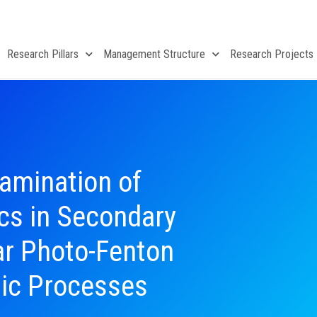
Research Pillars
Management Structure
Research Projects
amination of
ics in Secondary
lar Photo-Fenton
tic Processes