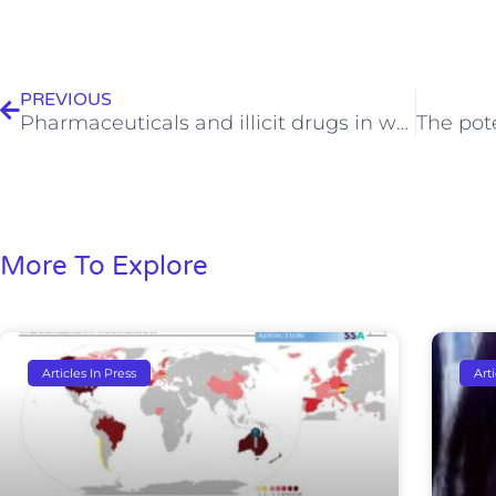
Prev
PREVIOUS
Pharmaceuticals and illicit drugs in wastewater samples in north-eastern Tunisia
More To Explore
Articles In Press
Art