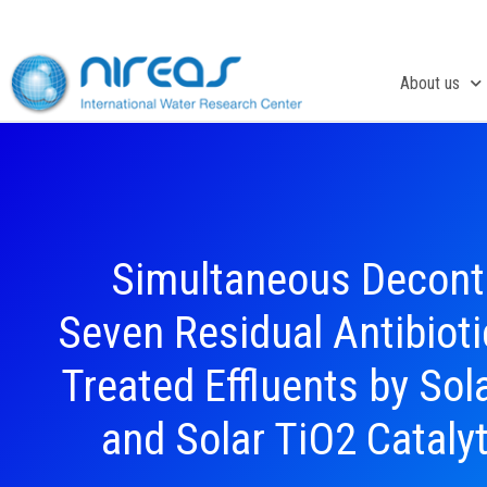
Skip
to
content
About us
Simultaneous Decont
Seven Residual Antibiot
Treated Effluents by So
and Solar TiO2 Cataly