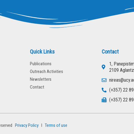
Quick Links
Contact
Publications
1, Panepisti
2109 Aglantz
Outreach Activities
Newsletters
nireas@ucy.a
Contact
(+357) 22 89
(+357) 22 89
eserved
Privacy Policy
l
Terms of use