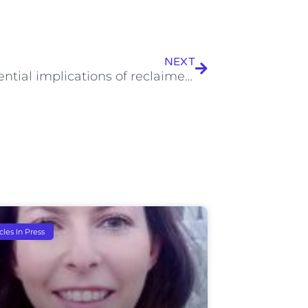
Next
NEXT
The potential implications of reclaimed wastewater reuse for irrigation on the agricultural environment: the knowns and unknowns of the fate of antibiotics and antibiotic resistant bacteria and resistance genes – A review
icles In Press