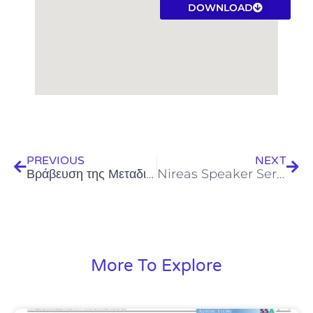
DOWNLOAD
Prev
Next
PREVIOUS
NEXT
Βράβευση της Μεταδιδακτορικής Ερευνήτριας Πόπης Καραολιά του Δ. Ερευνητικού Κέντρου Νερού «Νηρέας» Π.Κ.
Nireas Speaker Series (05.02.20) – Dr. Nishant A. Dafale
More To Explore