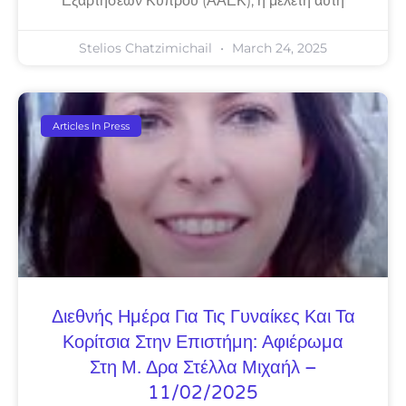
Εξαρτήσεων Κύπρου (ΑΑΕΚ), η μελέτη αυτή
Stelios Chatzimichail
March 24, 2025
Articles In Press
Διεθνής Ημέρα Για Τις Γυναίκες Και Τα
Κορίτσια Στην Επιστήμη: Αφιέρωμα
Στη Μ. Δρα Στέλλα Μιχαήλ –
11/02/2025