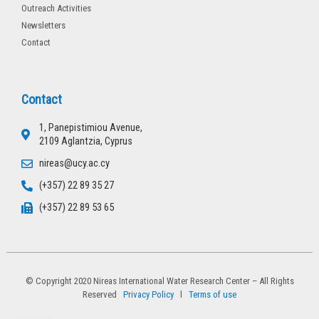
Outreach Activities
Newsletters
Contact
Contact
1, Panepistimiou Avenue,
2109 Aglantzia, Cyprus
nireas@ucy.ac.cy
(+357) 22 89 35 27
(+357) 22 89 53 65
© Copyright 2020 Nireas International Water Research Center – All Rights
Reserved
Privacy Policy
l
Terms of use