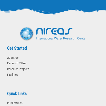
t
e
t
b
e
o
r
o
k
-
f
Get Started
About us
Research Pillars
Research Projects
Facilities
Quick Links
Publications