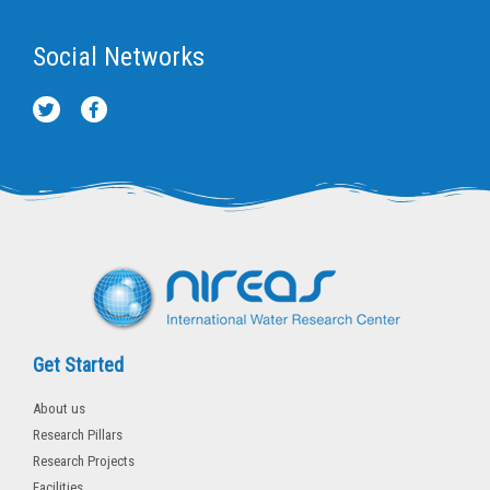
Social Networks
T
F
w
a
i
c
t
e
t
b
e
o
r
o
k
-
f
Get Started
About us
Research Pillars
Research Projects
Facilities