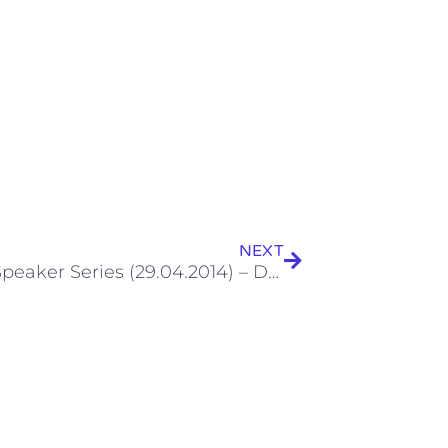
Next
NEXT
Nireas Speaker Series (29.04.2014) – Dr. Demetrios G. Eliades