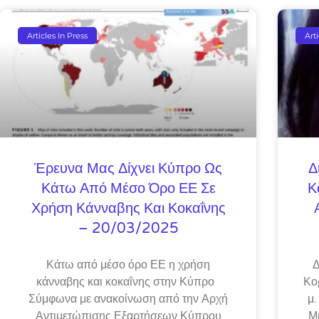
Articles In Press
Art
Έρευνα Μας Δίχνει Κύπρο Ως
Δ
Κάτω Από Μέσο Όρο ΕΕ Σε
Κ
Χρήση Κάνναβης Και Κοκαΐνης
– 20/03/2025
Κάτω από μέσο όρο ΕΕ η χρήση
Δ
κάνναβης και κοκαΐνης στην Κύπρο
Κο
Σύμφωνα με ανακοίνωση από την Αρχή
μ.
Αντιμετώπισης Εξαρτήσεων Κύπρου
Μ