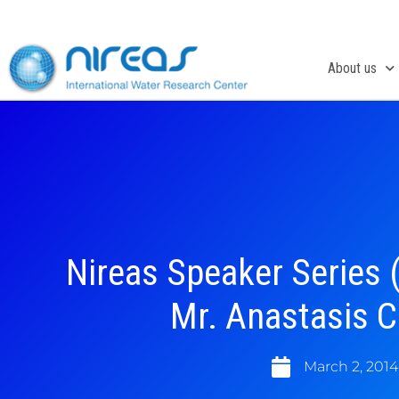
Skip
to
content
About us
Nireas Speaker Series 
Mr. Anastasis C
March 2, 2014