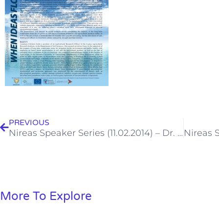
Prev
PREVIOUS
Nireas Speaker Series (11.02.2014) – Dr. Konstantinos Kostarelos
More To Explore