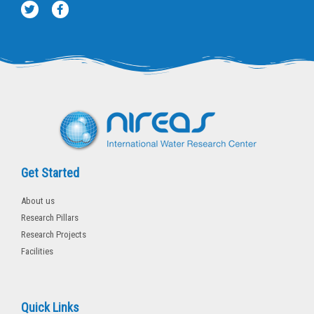
T
F
w
a
i
c
t
e
t
b
e
o
r
o
k
-
f
Get Started
About us
Research Pillars
Research Projects
Facilities
Quick Links