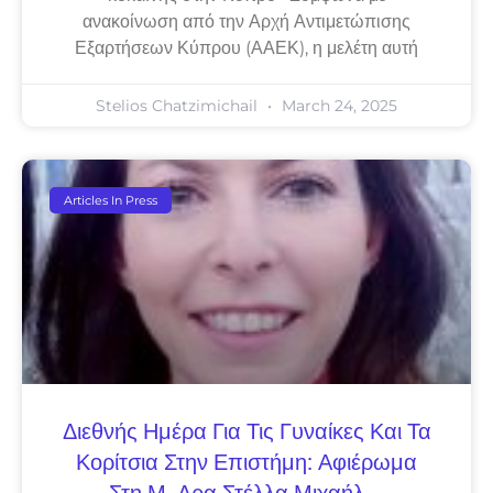
ανακοίνωση από την Αρχή Αντιμετώπισης
Εξαρτήσεων Κύπρου (ΑΑΕΚ), η μελέτη αυτή
Stelios Chatzimichail
March 24, 2025
Articles In Press
Διεθνής Ημέρα Για Τις Γυναίκες Και Τα
Κορίτσια Στην Επιστήμη: Αφιέρωμα