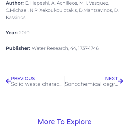
Author:
E. Hapeshi, A. Achilleos, M. I. Vasquez,
C.Michael, N.P. Xekoukoulotakis, D.Mantzavinos, D.
Kassinos
Year:
2010
Publisher:
Water Research, 44, 1737-1746
Prev
Next
PREVIOUS
NEXT
Solid waste characterization, quantification and management practices in developing countries. A case study: Nablus district- Palestine
Sonochemical degradation of ofloxacin in aqueous solutions
More To Explore