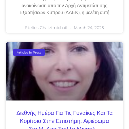
ανακοίνωση από την Αρχή Αντιμετώπισης
Εξαρτήσεων Κύπρου (ΑΑΕΚ), η μελέτη αυτή
Stelios Chatzimichail
March 24, 2025
Articles In Press
Διεθνής Ημέρα Για Τις Γυναίκες Και Τα
Κορίτσια Στην Επιστήμη: Αφιέρωμα