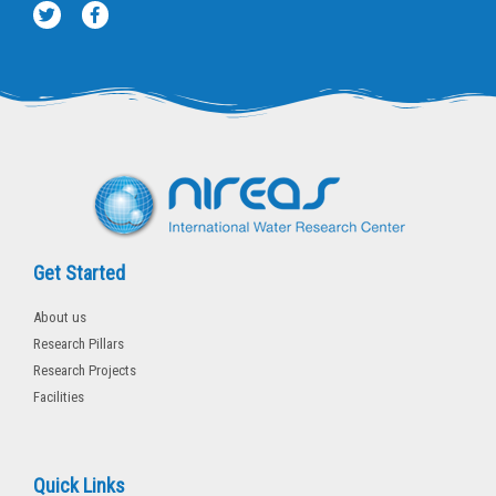
T
F
w
a
i
c
t
e
t
b
e
o
r
o
k
-
f
Get Started
About us
Research Pillars
Research Projects
Facilities
Quick Links