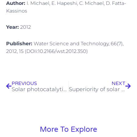
Author:
I. Michael, E. Hapeshi, C. Michael, D. Fatta-
Kassinos
Year:
2012
Publisher:
Water Science and Technology, 66(7),
2012, 15 (DOIi:10.2166/wst.2012.350)
Prev
Next
PREVIOUS
NEXT
Solar photocatalytic treatment of trimethoprim in four environmental matrices at a pilot scale: transformation products and ecotoxicity evaluation
Superiority of solar Fenton oxidation over TiO2 photocatalysis for the degradation of trimethoprim in secondary treated effluents: A mechanistic study
More To Explore