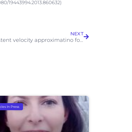
1080/19443994.2013.860632)
Next
NEXT
A consistent velocity approximatino for varible-density flow and transport in porous media
icles In Press