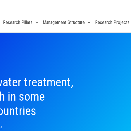
Research Pillars
Management Structure
Research Projects
water treatment,
ch in some
ountries
3