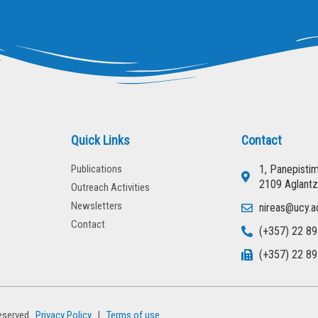
Quick Links
Contact
Publications
1, Panepisti
2109 Aglantz
Outreach Activities
Newsletters
nireas@ucy.a
Contact
(+357) 22 89
(+357) 22 89
eserved
Privacy Policy
l
Terms of use