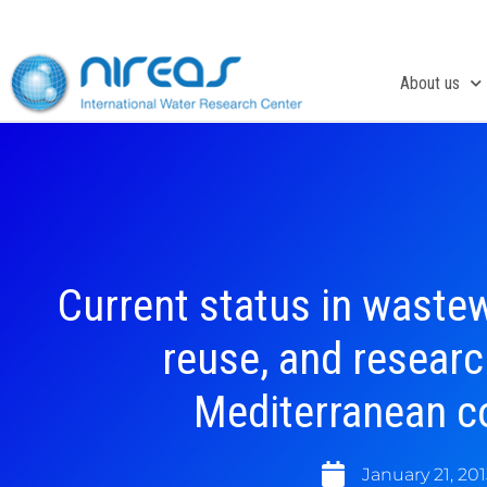
Skip
to
content
About us
Current status in waste
reuse, and resear
Mediterranean c
January 21, 201