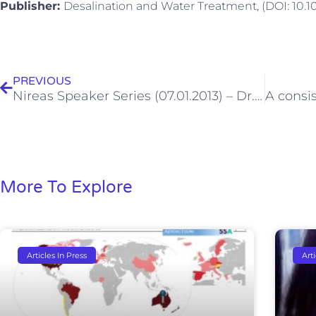
Publisher:
Desalination and Water Treatment, (DOI: 10.
Prev
PREVIOUS
Nireas Speaker Series (07.01.2013) – Dr. Zacharias Frontistis
More To Explore
Articles In Press
Art