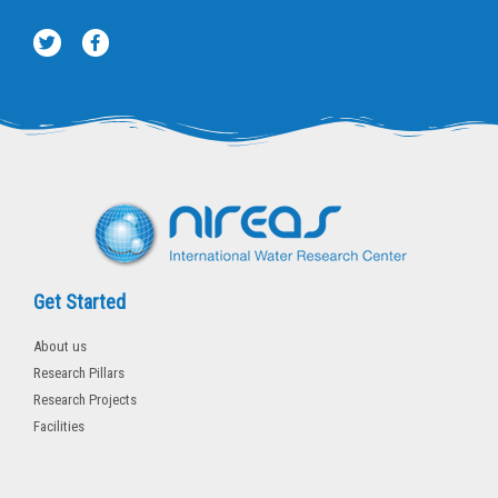
T
F
w
a
i
c
t
e
t
b
e
o
r
o
k
-
f
Get Started
About us
Research Pillars
Research Projects
Facilities