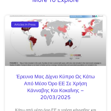
More To Explore
Articles In Press
Έρευνα Μας Δίχνει Κύπρο Ως Κάτω
Από Μέσο Όρο ΕΕ Σε Χρήση
Κάνναβης Και Κοκαΐνης –
20/03/2025
Κάτω από μέσο όρο ΕΕ η χρήση κάνναβης και