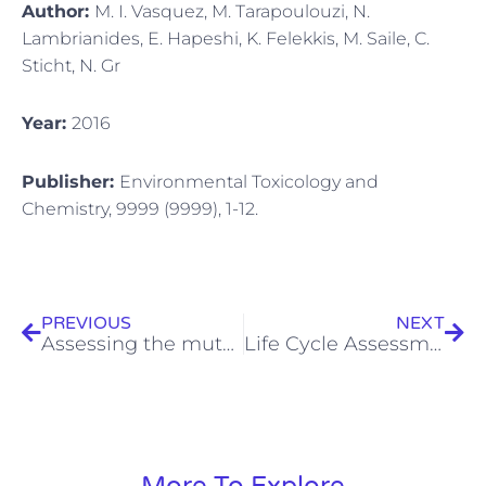
Author:
M. I. Vasquez, M. Tarapoulouzi, N.
Lambrianides, E. Hapeshi, K. Felekkis, M. Saile, C.
Sticht, N. Gr
Year:
2016
Publisher:
Environmental Toxicology and
Chemistry, 9999 (9999), 1-12.
Prev
Next
PREVIOUS
NEXT
Assessing the mutagenic effect potential of pharmaceuticals and of their transformation products. Implications in the gene expression profiling
Life Cycle Assessment of solar-driven oxidation as a polishing step of secondary-treated urban effluents