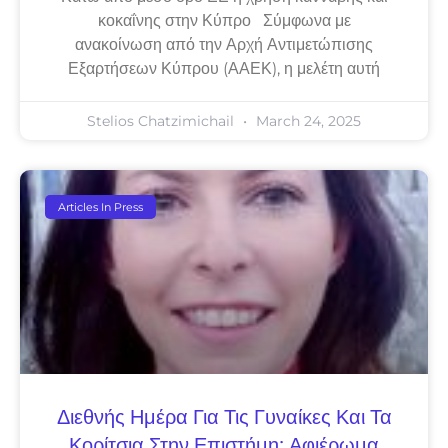
κοκαΐνης στην Κύπρο Σύμφωνα με
ανακοίνωση από την Αρχή Αντιμετώπισης
Εξαρτήσεων Κύπρου (ΑΑΕΚ), η μελέτη αυτή
Stelios Chatzimichail
March 24, 2025
Articles In Press
Διεθνής Ημέρα Για Τις Γυναίκες Και Τα
Κορίτσια Στην Επιστήμη: Αφιέρωμα