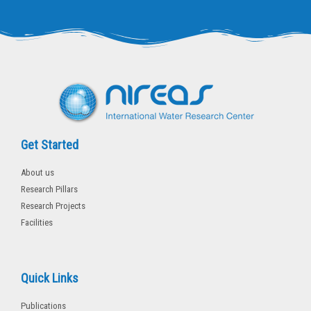
t
e
t
b
e
o
r
o
k
-
f
Get Started
About us
Research Pillars
Research Projects
Facilities
Quick Links
Publications