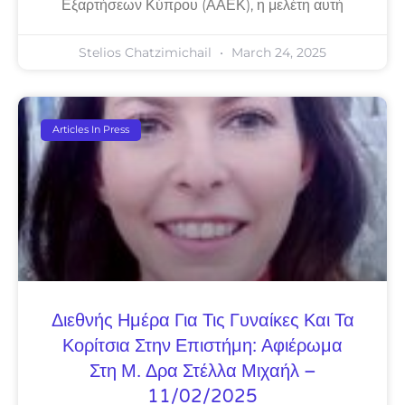
Εξαρτήσεων Κύπρου (ΑΑΕΚ), η μελέτη αυτή
Stelios Chatzimichail
March 24, 2025
Articles In Press
Διεθνής Ημέρα Για Τις Γυναίκες Και Τα
Κορίτσια Στην Επιστήμη: Αφιέρωμα
Στη Μ. Δρα Στέλλα Μιχαήλ –
11/02/2025