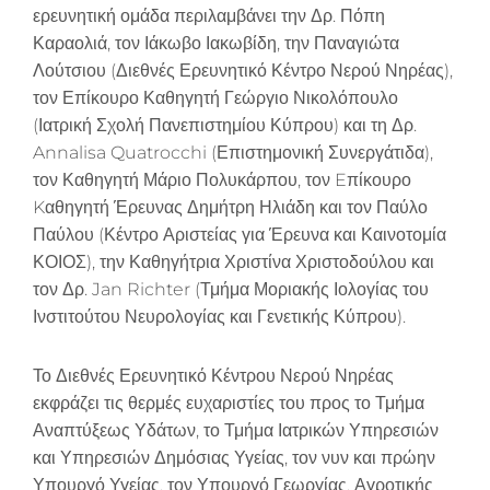
ερευνητική ομάδα περιλαμβάνει την Δρ. Πόπη
Καραολιά, τον Ιάκωβο Ιακωβίδη, την Παναγιώτα
Λούτσιου (Διεθνές Ερευνητικό Κέντρο Νερού Νηρέας),
τον Επίκουρο Καθηγητή Γεώργιο Νικολόπουλο
(Ιατρική Σχολή Πανεπιστημίου Κύπρου) και τη Δρ.
Annalisa Quatrocchi (Επιστημονική Συνεργάτιδα),
τον Καθηγητή Μάριο Πολυκάρπου, τον Eπίκουρο
Kαθηγητή Έρευνας Δημήτρη Ηλιάδη και τον Παύλο
Παύλου (Κέντρο Αριστείας για Έρευνα και Καινοτομία
ΚΟΙΟΣ), την Καθηγήτρια Χριστίνα Χριστοδούλου και
τον Δρ. Jan Richter (Τμήμα Μοριακής Ιολογίας του
Ινστιτούτου Νευρολογίας και Γενετικής Κύπρου).
Το Διεθνές Ερευνητικό Κέντρου Νερού Νηρέας
εκφράζει τις θερμές ευχαριστίες του προς το Τμήμα
Αναπτύξεως Υδάτων, το Τμήμα Ιατρικών Υπηρεσιών
και Υπηρεσιών Δημόσιας Υγείας, τον νυν και πρώην
Υπουργό Υγείας, τον Υπουργό Γεωργίας, Αγροτικής