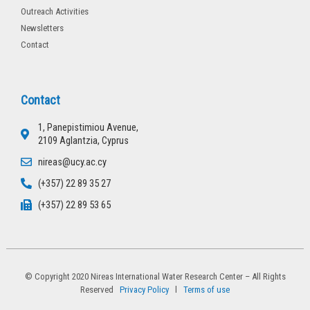
Outreach Activities
Newsletters
Contact
Contact
1, Panepistimiou Avenue,
2109 Aglantzia, Cyprus
nireas@ucy.ac.cy
(+357) 22 89 35 27
(+357) 22 89 53 65
© Copyright 2020 Nireas International Water Research Center – All Rights
Reserved
Privacy Policy
l
Terms of use