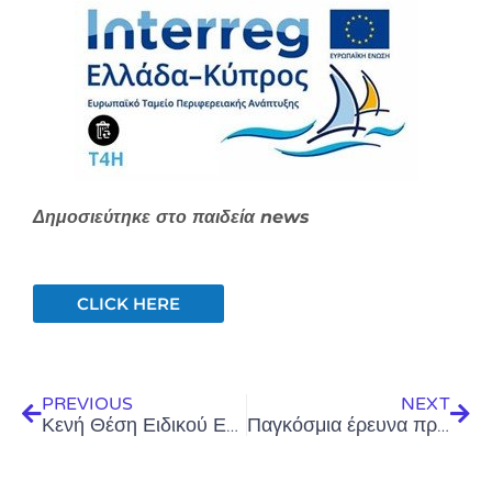
Δημοσιεύτηκε στο παιδεία news
CLICK HERE
Prev
Next
PREVIOUS
NEXT
Κενή Θέση Ειδικού Επιστήμονα Έρευνας – Προθεσμία 07/01/2022
Παγκόσμια έρευνα προσδιορίζει για πρώτη φορά την έκταση της ρύπανσης ποταμών από φαρμακευτικές ουσίες – 15/02/2022