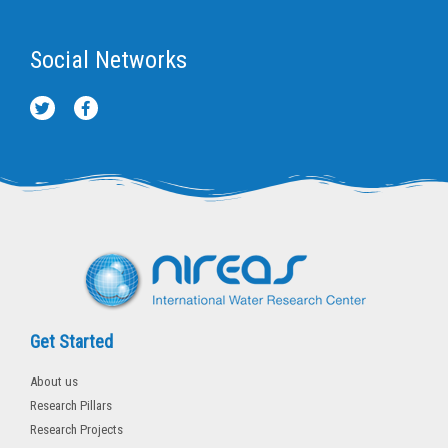
Social Networks
T
F
w
a
i
c
t
e
t
b
e
o
r
o
k
-
f
Get Started
About us
Research Pillars
Research Projects