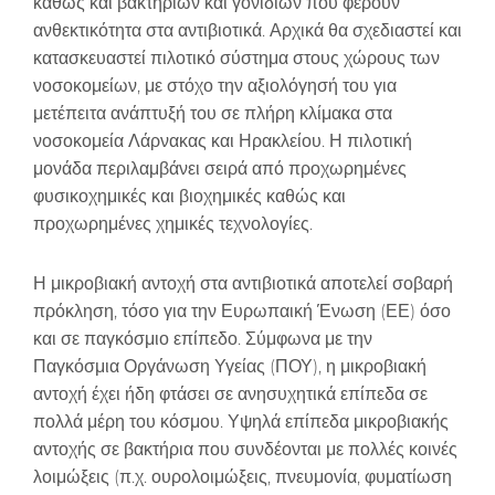
καθώς και βακτηρίων και γονιδίων που φέρουν
ανθεκτικότητα στα αντιβιοτικά. Αρχικά θα σχεδιαστεί και
κατασκευαστεί πιλοτικό σύστημα στους χώρους των
νοσοκομείων, με στόχο την αξιολόγησή του για
μετέπειτα ανάπτυξή του σε πλήρη κλίμακα στα
νοσοκομεία Λάρνακας και Ηρακλείου. Η πιλοτική
μονάδα περιλαμβάνει σειρά από προχωρημένες
φυσικοχημικές και βιοχημικές καθώς και
προχωρημένες χημικές τεχνολογίες.
Η μικροβιακή αντοχή στα αντιβιοτικά αποτελεί σοβαρή
πρόκληση, τόσο για την Ευρωπαική Ένωση (ΕΕ) όσο
και σε παγκόσμιο επίπεδο. Σύμφωνα με την
Παγκόσμια Οργάνωση Υγείας (ΠΟΥ), η μικροβιακή
αντοχή έχει ήδη φτάσει σε ανησυχητικά επίπεδα σε
πολλά μέρη του κόσμου. Υψηλά επίπεδα μικροβιακής
αντοχής σε βακτήρια που συνδέονται με πολλές κοινές
λοιμώξεις (π.χ. ουρολοιμώξεις, πνευμονία, φυματίωση