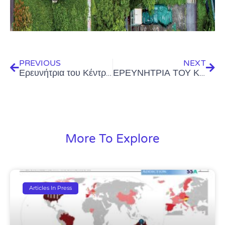
Prev
Next
PREVIOUS
NEXT
Ερευνήτρια του Κέντρου Νερού Νηρέας σε Πανεπιστήμιο της Αυστραλίας για διεξαγωγή έρευνας
ΕΡΕΥΝΗΤΡΙΑ ΤΟΥ ΚΕΝΤΡΟΥ ΝΕΡΟΥ ΝΗΡΕΑΣ ΣΕ ΠΑΝΕΠΙΣΤΗΜΙΟ ΤΗΣ ΑΥΣΤΡΑΛΙΑΣ ΓΙΑ ΔΙΕΞΑΓΩΓΗ ΕΡΕΥΝΑΣ
More To Explore
Articles In Press