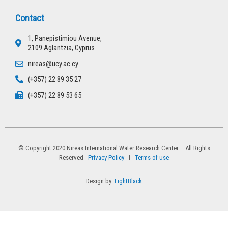
Contact
1, Panepistimiou Avenue,
2109 Aglantzia, Cyprus
nireas@ucy.ac.cy
(+357) 22 89 35 27
(+357) 22 89 53 65
© Copyright 2020 Nireas International Water Research Center – All Rights
Reserved
Privacy Policy
l
Terms of use
Design by:
LightBlack